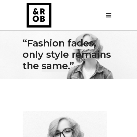
“Fashion
fades
,
only style remains
the
same
.”