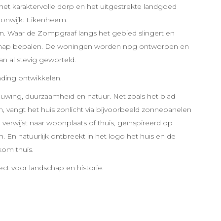
et karaktervolle dorp en het uitgestrekte landgoed
oonwijk: Eikenheem.
ijn. Waar de Zompgraaf langs het gebied slingert en
dschap bepalen. De woningen worden nog ontworpen en
an al stevig geworteld.
ding ontwikkelen.
euwing, duurzaamheid en natuur. Net zoals het blad
 vangt het huis zonlicht via bijvoorbeeld zonnepanelen
verwijst naar woonplaats of thuis, geïnspireerd op
En natuurlijk ontbreekt in het logo het huis en de
kom thuis.
t voor landschap en historie.