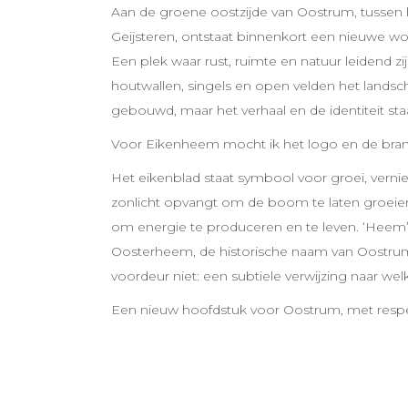
Aan de groene oostzijde van Oostrum, tussen h
Geijsteren, ontstaat binnenkort een nieuwe w
Een plek waar rust, ruimte en natuur leidend z
houtwallen, singels en open velden het lan
gebouwd, maar het verhaal en de identiteit sta
Voor Eikenheem mocht ik het logo en de bran
Het eikenblad staat symbool voor groei, verni
zonlicht opvangt om de boom te laten groeien,
om energie te produceren en te leven. ‘Heem’ 
Oosterheem, de historische naam van Oostrum. 
voordeur niet: een subtiele verwijzing naar wel
Een nieuw hoofdstuk voor Oostrum, met respec