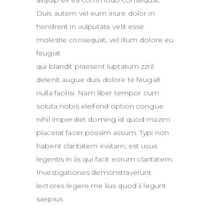
Duis autem vel eum iriure dolor in
hendrerit in vulputate velit esse
molestie consequat, vel illum dolore eu
feugiat
qui blandit praesent luptatum zzril
delenit augue duis dolore te feugait
nulla facilisi. Nam liber tempor cum
soluta nobis eleifend option congue
nihil imperdiet doming id quod mazim
placerat facer possim assum. Typi non
habent claritatem insitam; est usus
legentis in iis qui facit eorum claritatem.
Investigationes demonstraverunt
lectores legere me lius quod ii legunt
saepius