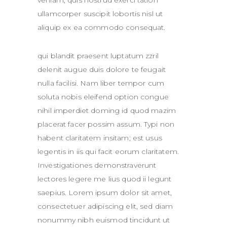
veniam, quis nostrud exerci tation
ullamcorper suscipit lobortis nisl ut
aliquip ex ea commodo consequat.
qui blandit praesent luptatum zzril
delenit augue duis dolore te feugait
nulla facilisi. Nam liber tempor cum
soluta nobis eleifend option congue
nihil imperdiet doming id quod mazim
placerat facer possim assum. Typi non
habent claritatem insitam; est usus
legentis in iis qui facit eorum claritatem.
Investigationes demonstraverunt
lectores legere me lius quod ii legunt
saepius. Lorem ipsum dolor sit amet,
consectetuer adipiscing elit, sed diam
nonummy nibh euismod tincidunt ut